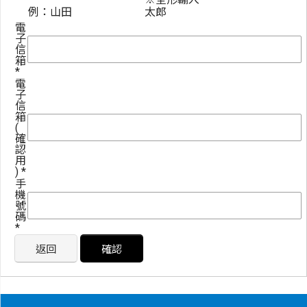
例：山田
太郎
電
子
信
箱
*
電
子
信
箱
(
確
認
用
)
*
手
機
號
碼
*
返回
確認