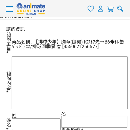
諮詢資訊的輸入
諮詢資訊
諮
詢
商品名稱 : 【排球少年】胸章(隨機) IGｽﾄｱ先→B6◆ﾄﾚ缶
主
ﾊﾞｯｼﾞｱﾆﾒ/排球四季景 春 [4550621256677]
旨
*
諮
詢
內
容
*
名
姓
姓
名
*
※全形輸入