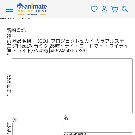
諮詢資訊的輸入
諮詢資訊
諮
詢
商品名稱 : 【CD】プロジェクトセカイ カラフルステー
主
ジ! feat.初音ミク 25時、ナイトコードで。 トワイライ
旨
トライト/私は雨 [4562494357733]
*
諮
詢
內
容
*
名
姓
姓
名
*
※全形輸入