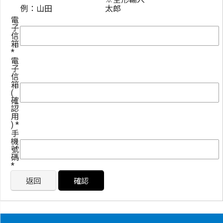
例：山田
太郎
電
子
信
箱
*
電
子
信
箱
(
確
認
用
)
*
手
機
號
碼
*
返回
確認