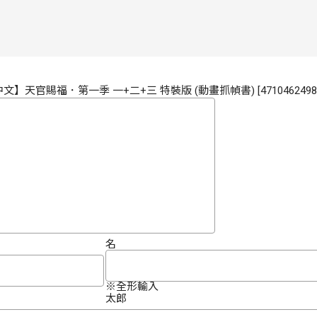
中文】天官賜福．第一季 一+二+三 特裝版 (動畫抓幀書) [47104624981
名
※全形輸入
太郎