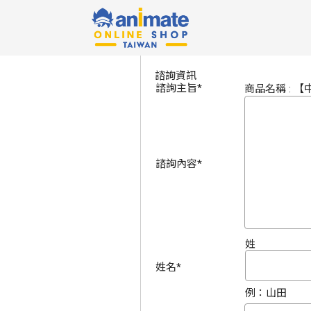
諮詢資訊的輸入
諮詢資訊
諮詢主旨
*
商品名稱 : 【
諮詢內容
*
姓
姓名
*
例：山田