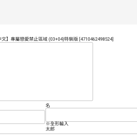
文】專屬戀愛禁止區域 (03+04)特裝版 [4710462498524]
名
※全形輸入
太郎