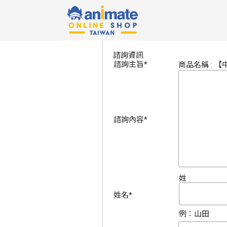
諮詢資訊的輸入
諮詢資訊
諮詢主旨
*
商品名稱 : 【中
諮詢內容
*
姓
姓名
*
例：山田