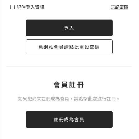
記住登入資訊
忘記密碼
登入
舊網站會員請點此重設密碼
會員註冊
如果您尚未註冊成為會員，請點擊此處進行註冊。
註冊成為會員