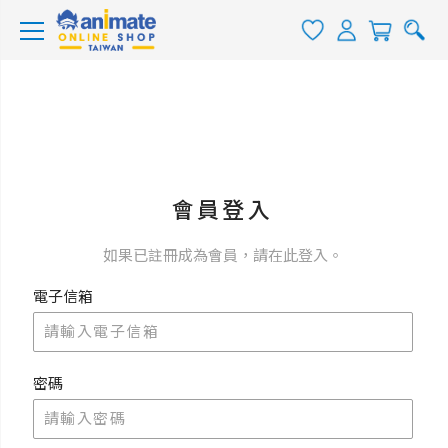
會員登入
如果已註冊成為會員，請在此登入。
電子信箱
密碼