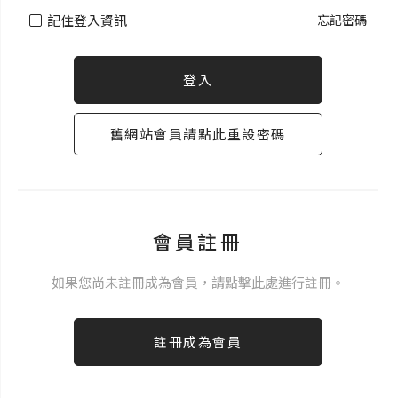
記住登入資訊
忘記密碼
登入
舊網站會員請點此重設密碼
會員註冊
如果您尚未註冊成為會員，請點擊此處進行註冊。
註冊成為會員