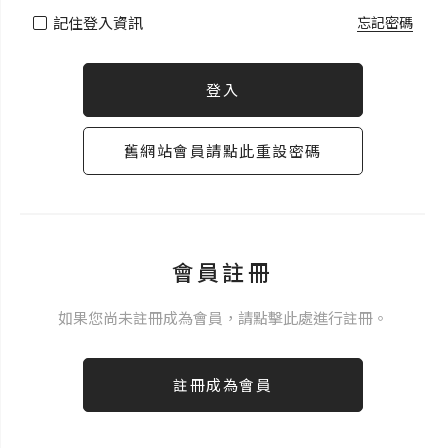
記住登入資訊
忘記密碼
登入
舊網站會員請點此重設密碼
會員註冊
如果您尚未註冊成為會員，請點擊此處進行註冊。
註冊成為會員