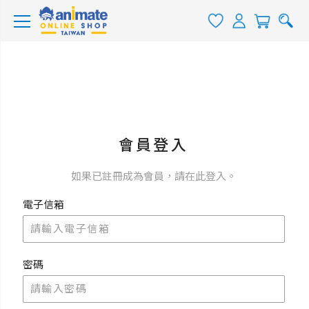
會員登入
如果已註冊成為會員，請在此登入。
電子信箱
密碼