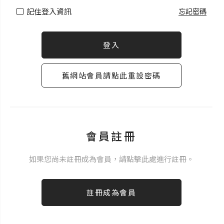
記住登入資訊
忘記密碼
登入
舊網站會員請點此重設密碼
會員註冊
如果您尚未註冊成為會員，請點擊此處進行註冊。
註冊成為會員