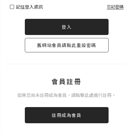
記住登入資訊
忘記密碼
登入
舊網站會員請點此重設密碼
會員註冊
如果您尚未註冊成為會員，請點擊此處進行註冊。
註冊成為會員