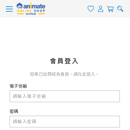
會員登入
如果已註冊成為會員，請在此登入。
電子信箱
密碼