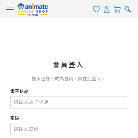
會員登入
如果已註冊成為會員，請在此登入。
電子信箱
密碼