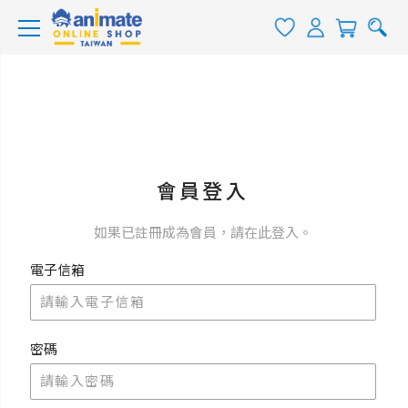
會員登入
如果已註冊成為會員，請在此登入。
電子信箱
密碼