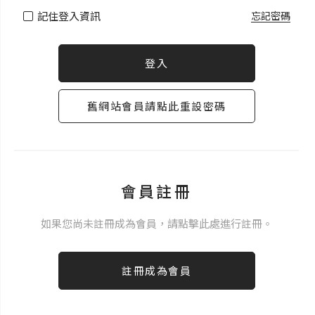
記住登入資訊
忘記密碼
登入
舊網站會員請點此重設密碼
會員註冊
如果您尚未註冊成為會員，請點擊此處進行註冊。
註冊成為會員