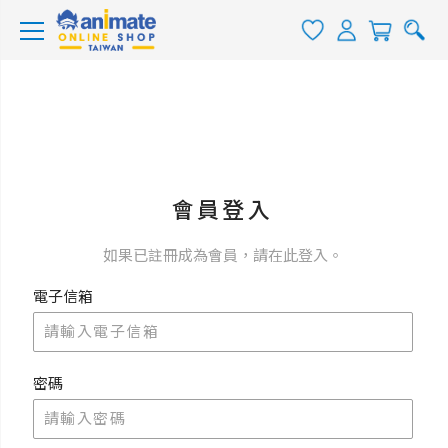
會員登入
如果已註冊成為會員，請在此登入。
電子信箱
密碼