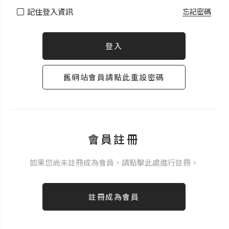
記住登入資訊
忘記密碼
登入
舊網站會員請點此重設密碼
會員註冊
如果您尚未註冊成為會員，請點擊此處進行註冊。
註冊成為會員