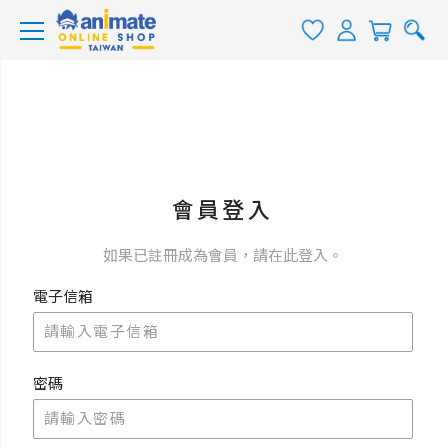
會員登入
如果已註冊成為會員，請在此登入。
電子信箱
密碼