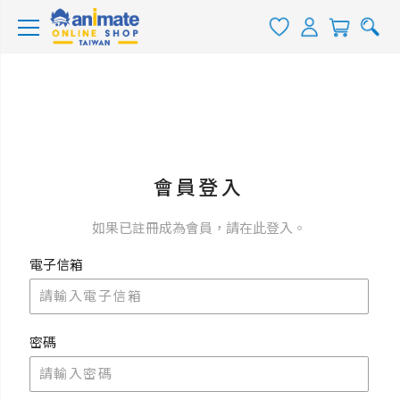
會員登入
如果已註冊成為會員，請在此登入。
電子信箱
密碼