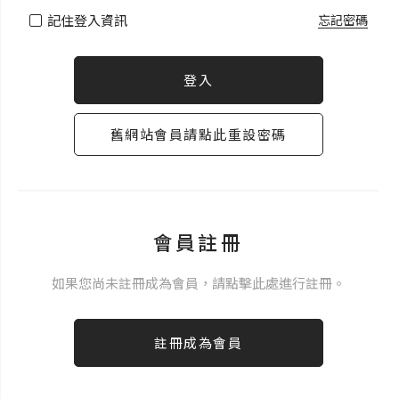
記住登入資訊
忘記密碼
登入
舊網站會員請點此重設密碼
會員註冊
如果您尚未註冊成為會員，請點擊此處進行註冊。
註冊成為會員