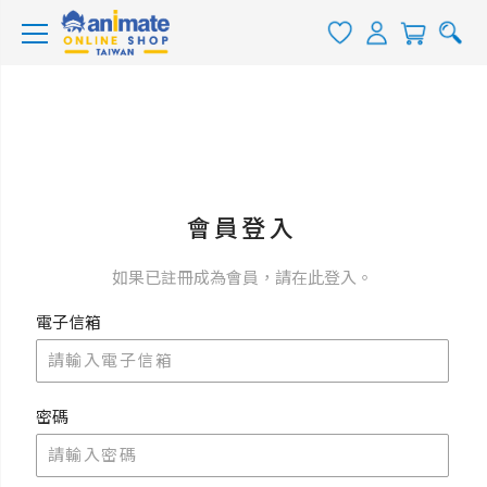
會員登入
如果已註冊成為會員，請在此登入。
電子信箱
密碼