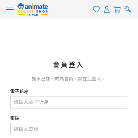
會員登入
如果已註冊成為會員，請在此登入。
電子信箱
密碼