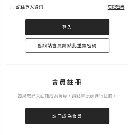
記住登入資訊
忘記密碼
登入
舊網站會員請點此重設密碼
會員註冊
如果您尚未註冊成為會員，請點擊此處進行註冊。
註冊成為會員