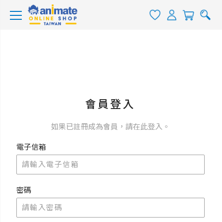
會員登入
如果已註冊成為會員，請在此登入。
電子信箱
密碼