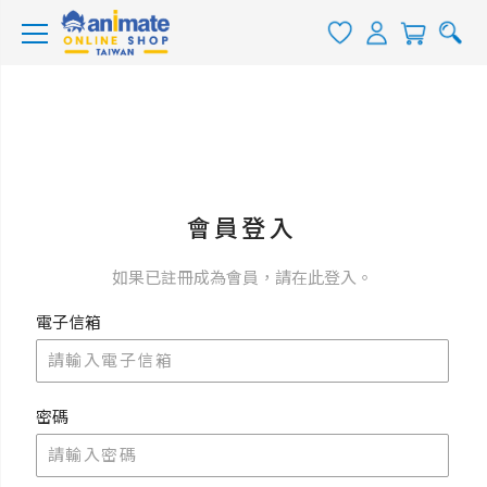
會員登入
如果已註冊成為會員，請在此登入。
電子信箱
密碼