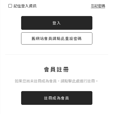
記住登入資訊
忘記密碼
登入
舊網站會員請點此重設密碼
會員註冊
如果您尚未註冊成為會員，請點擊此處進行註冊。
註冊成為會員