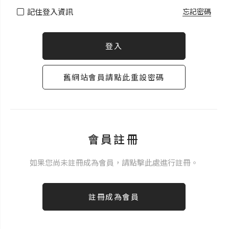
記住登入資訊
忘記密碼
登入
舊網站會員請點此重設密碼
會員註冊
如果您尚未註冊成為會員，請點擊此處進行註冊。
註冊成為會員