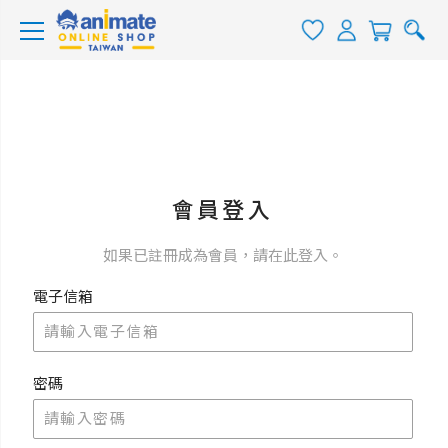
會員登入
如果已註冊成為會員，請在此登入。
電子信箱
密碼