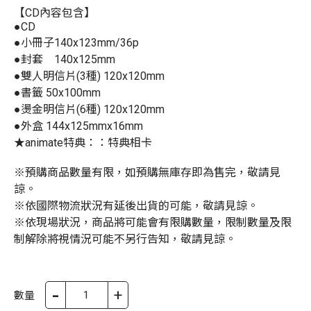
【CD內容包含】
●CD
●小冊子140x123mm/36p
●封套 140x125mm
●雙人明信片(3種) 120x120mm
●書籤 50x100mm
●燙金明信片(6種) 120x120mm
●外盒 144x125mmx16mm
★animate特典：：特典相卡
※預購商品數量有限，如預購無庫存即為售完，敬請見
諒。
※依國際物流狀況有延後出貨的可能，敬請見諒。
※依現場狀況，商品將可能會有限購數量，限制數量及限
制解除將視情況可能不另行告知，敬請見諒。
-
+
數量