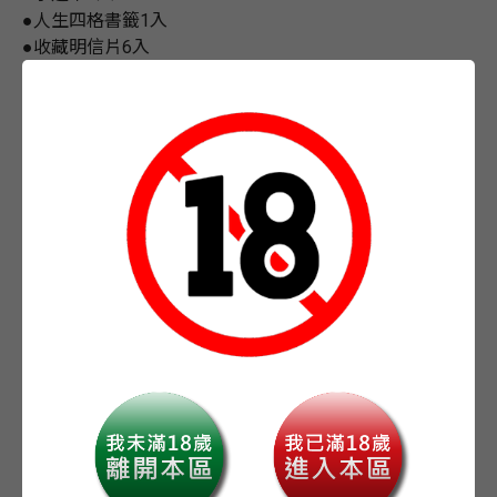
●人生四格書籤1入
●收藏明信片6入
●特製書盒
●《全新繪製》人物壓克力立牌組
※預購如遇無庫存即是預購數量已預購完畢，故無法訂購
※
※預購商品僅為確保商品，不保證出版當天立即取得，不
耐久候建議至門市購買現貨※
※特裝版贈品紙盒屬於包裝資材，若因運送過程有所損
傷，恕無法接受退貨更換。※
-
+
數量
加入購物車