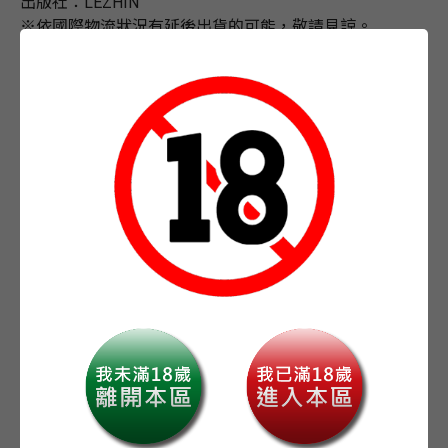
出版社：LEZHIN
※依國際物流狀況有延後出貨的可能，敬請見諒。
★animate特典：小卡1張
★初回特典：小卡2張+雙面書衣1張
※實際顏色可能略有差異，請實品為準。
※特別版紙盒屬於包裝資材，若因運送過程有所損傷，恕
無法接受退貨更換。
※依國際物流狀況有延後出貨的可能，敬請見諒。
※預購商品僅為確保商品，不保證出版當天立即取得，不
耐久候建議至門市購買現貨※
-
+
數量
加入我的最愛