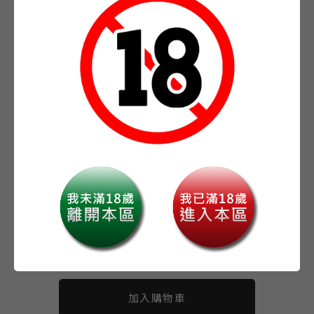
【日文】幕が下りたら僕らは番(3) 【小冊子付き初回限定
版】 アニメイトセット【描き下ろし
日本預計發售日：2024/7/30
作者：ざらめ鮫
animate限定Set：描き下ろし20P小冊子
到貨日預計為發售後兩周內，若有不可抗力因素則會有延
後之可能
預購商品僅為確保商品，不保證出版當天立即取得，不耐
久候建議至門市購買現貨
預付訂金僅限門市，網路商店預購為全額付清。
購買前請詳閱頁面下方之購買須知
-
+
數量
加入購物車