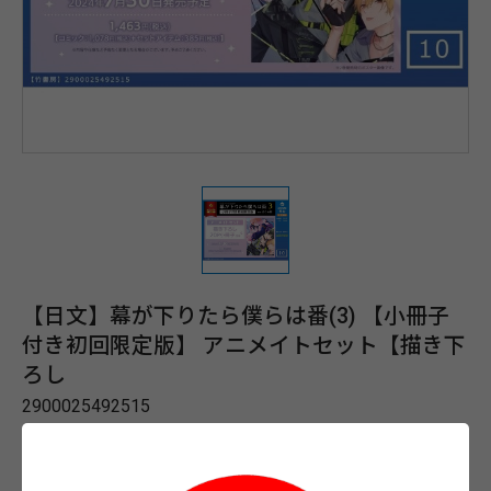
【日文】幕が下りたら僕らは番(3) 【小冊子
付き初回限定版】 アニメイトセット【描き下
ろし
2900025492515
$532
$532