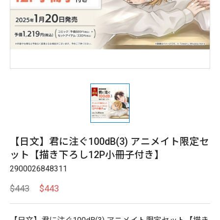
【日文】君に注ぐ100dB(3) アニメイト限定セ
ット【描き下ろし12P小冊子付き】
2900026848311
$443
$443