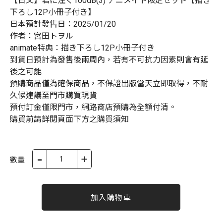
【日文】君に注ぐ100dB(3) アニメイト限定セット【描き
下ろし12P小冊子付き】
日本預計發售日：2025/01/20
作者：宮田トヲル
animate特典：描き下ろし12P小冊子付き
到貨日預計為發售後兩周內，若有不可抗力因素則會有延
後之可能
預購商品僅為確保商品，不保證出版當天立即取得，不耐
久候建議至門市購買現貨
預付訂金僅限門市，網路商店預購為全額付清。
購買前請詳閱頁面下方之購買須知
-
+
數量
加入購物車