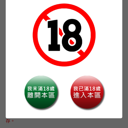
【日文】裏切り者のラブソング(3) アニメイトセット
日本發售日：2025/03/10
作者：外岡もったす
animate特典：描き下ろしマンガ入り12P小冊子
購買前請詳閱頁面下方之購買須知
-
+
數量
加入我的最愛
「【日文】裏切り者のラブソング(3) アニメイト限定セッ
ト【描き下ろしマンガ入り12P小冊子付き】」沒有庫
存。