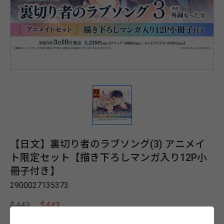
【日文】裏切り者のラブソング(3) アニメイ
ト限定セット【描き下ろしマンガ入り12P小
冊子付き】
2900027135373
$443
$443