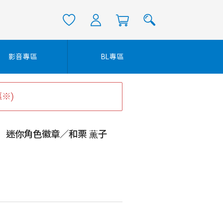
影音專區
BL專區
※)
】迷你角色徽章／和栗 薫子