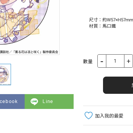
尺寸：
約W57×H57m
材質：馬口鐵
-
+
數量
cebook
Line
加入我的最愛