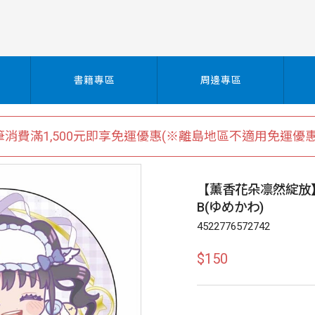
書籍專區
周邊專區
筆消費滿1,500元即享免運優惠(※離島地區不適用免運優惠
【薰香花朵凛然綻放
B(ゆめかわ)
4522776572742
$150