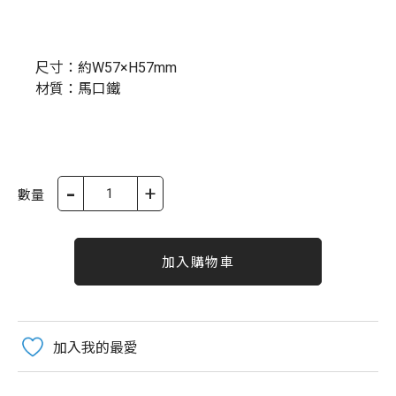
尺寸：
約W57×H57mm
材質：馬口鐵
-
+
數量
加入購物車
加入我的最愛