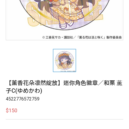
【薰香花朵凛然綻放】迷你角色徽章／和栗 薫
子C(ゆめかわ)
4522776572759
$150