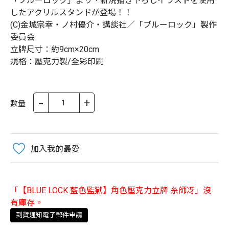
「ブルーロック」より、新規描き下ろしイラストを使用
したアクリルスタンドが登場！！
(C)金城宗幸・ノ村優介・講談社／「ブルーロック」製作
委員会
立牌尺寸：約9cm×20cm
規格：壓克力製/全彩印刷
-
+
數量
加入我的最愛
「【BLUE LOCK 藍色監獄】角色壓克力立牌 糸師冴」沒
有庫存。
到貨通知電子郵件申請