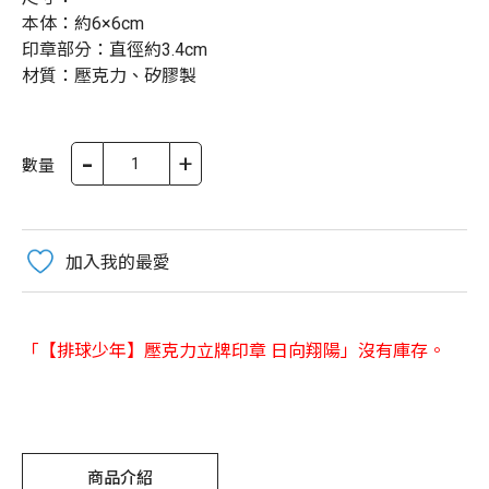
本体：約6×6cm
印章部分：直徑約3.4cm
材質：壓克力、矽膠製
-
+
數量
加入我的最愛
「【排球少年】壓克力立牌印章 日向翔陽」沒有庫存。
商品介紹