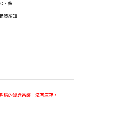
C、鉄
購買須知
名稱的鑰匙吊飾」沒有庫存。