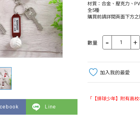
材質：合金、壓克力、PV
全5種
購買前請詳閱頁面下方之
-
+
數量
加入我的最愛
「【排球少年】附有高校
cebook
Line