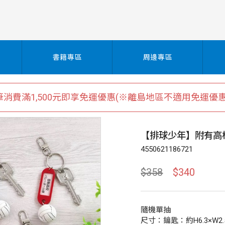
書籍專區
周邊專區
筆消費滿1,500元即享免運優惠(※離島地區不適用免運優惠
【排球少年】附有高
4550621186721
$358
$340
隨機單抽
尺寸：鑰匙：約H6.3×W2.