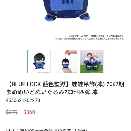
【BLUE LOCK 藍色監獄】娃娃吊飾(凛) ｱﾆﾒ2期
まめめいとぬいぐるみﾏｽｺｯﾄ四弾 凛
4550621202278
$379
$360