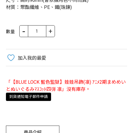
尺寸：高約90mm(會依據角色不同而異)
材質：聚酯纖維、PE、鐵(珠鍊)
-
+
數量
加入我的最愛
「【BLUE LOCK 藍色監獄】娃娃吊飾(凛) ｱﾆﾒ2期まめめい
とぬいぐるみﾏｽｺｯﾄ四弾 凛」沒有庫存。
到貨通知電子郵件申請
商品介紹