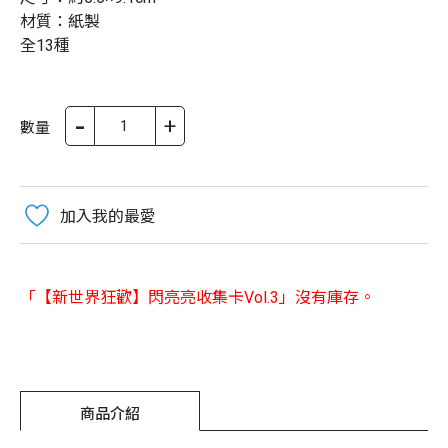
材質：紙製
全13種
-
+
數量
加入我的最愛
「【新世界狂歡】閃亮亮收集卡Vol.3」沒有庫存。
商品介紹