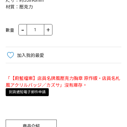
尺寸：約55x90mm
材質：壓克力
-
+
數量
加入我的最愛
「【蔚藍檔案】店員名牌風壓克力胸章 原作版・店員名札
風アクリルバッジ／カズサ」沒有庫存。
到貨通知電子郵件申請
商品介紹