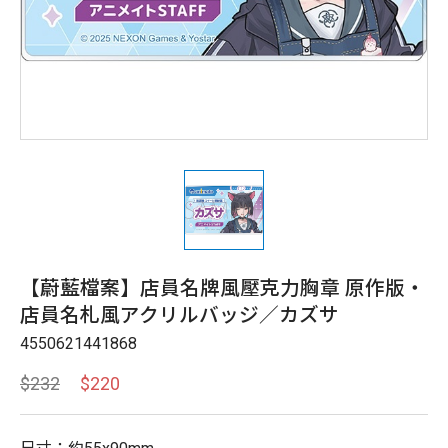
【蔚藍檔案】店員名牌風壓克力胸章 原作版・
店員名札風アクリルバッジ／カズサ
4550621441868
$232
$220