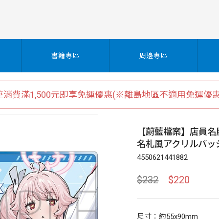
書籍專區
周邊專區
筆消費滿1,500元即享免運優惠(※離島地區不適用免運優惠
【蔚藍檔案】店員名
名札風アクリルバッ
4550621441882
$232
$220
尺寸：約55x90mm