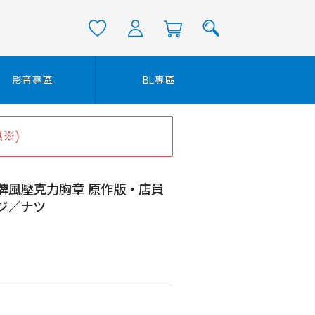
影音專區
BL專區
※)
牌風壓克力胸章 原作版・店員
ジ／ナツ