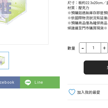
尺寸：板約22.3x20cm／
材質：壓克力
※預購如遇無庫存即是預
※依國際物流狀況有延後
※預購商品僅為確保商品
候建議至門市購買現貨※
-
+
數量
cebook
Line
加入我的最愛