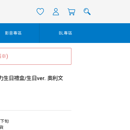
影音專區
BL專區
※)
生日禮盒/生日ver. 奧利文
月下旬
貨