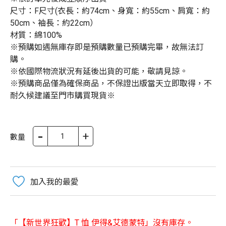
尺寸：F尺寸(衣長：約74cm、身寬：約55cm、肩寬：約
50cm、袖長：約22cm）
材質：綿100%
※預購如遇無庫存即是預購數量已預購完畢，故無法訂
購。
※依國際物流狀況有延後出貨的可能，敬請見諒。
※預購商品僅為確保商品，不保證出版當天立即取得，不
耐久候建議至門市購買現貨※
-
+
數量
加入我的最愛
「【新世界狂歡】T 恤 伊得&艾德蒙特」沒有庫存。