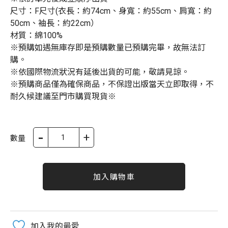
尺寸：F尺寸(衣長：約74cm、身寬：約55cm、肩寬：約
50cm、袖長：約22cm）
材質：綿100%
※預購如遇無庫存即是預購數量已預購完畢，故無法訂
購。
※依國際物流狀況有延後出貨的可能，敬請見諒。
※預購商品僅為確保商品，不保證出版當天立即取得，不
耐久候建議至門市購買現貨※
-
+
數量
加入購物車
加入我的最愛