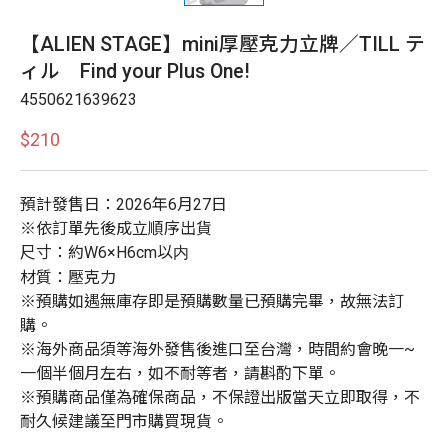
【ALIEN STAGE】mini厚壓克力立牌／TILL テ
ィル Find your Plus One!
4550621639623
$210
預計發售日：2026年6月27日
※依訂單先後成立順序出貨
尺寸：約W6×H6cm以内
材質：壓克力
※預購如遇無庫存即是預購數量已預購完畢，故無法訂
購。
※海外商品須等海外發售後進口至台灣，時間約會晚一~
一個半個月左右，如不耐等者，請斟酌下單。
※預購商品僅為確保商品，不保證出版當天立即取得，不
耐久候建議至門市購買現貨。