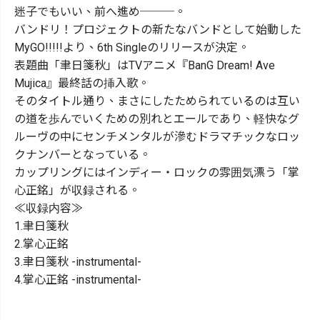
迷子でもいい、前へ進め───。
バンドリ！プロジェクトの新たなバンドとして始動した
MyGO!!!!!より、6th Singleのリリースが決定。
表題曲「聿日箋秋」はTVアニメ『BanG Dream! Ave
Mujica』最終話の挿入歌。
そのタイトル通り、まさにしたためられているのは互い
の道を歩んでいくための別れとエールであり、軽快なグ
ルーヴの中にセンチメンタルが滲むドラマチックなロッ
クナンバーとなっている。
カップリングにはインディー・ロックの雰囲気漂う「掌
心正銘」が収録される。
≪収録内容≫
1.聿日箋秋
2.掌心正銘
3.聿日箋秋 -instrumental-
4.掌心正銘 -instrumental-