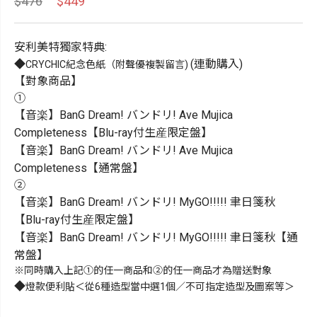
$476
$449
安利美特獨家特典:
◆
(連動購入)
CRYCHIC紀念色紙（附聲優複製留言)
【對象商品】
①
【音楽】BanG Dream! バンドリ! Ave Mujica
Completeness【Blu-ray付生産限定盤】
【音楽】BanG Dream! バンドリ! Ave Mujica
Completeness【通常盤】
②
【音楽】BanG Dream! バンドリ! MyGO!!!!! 聿日箋秋
【Blu-ray付生産限定盤】
【音楽】BanG Dream! バンドリ! MyGO!!!!! 聿日箋秋【通
常盤】
※同時購入上記①的任一商品和②的任一商品才為贈送對象
◆
燈款便利貼＜從6種造型當中選1個／不可指定造型及圖案等＞