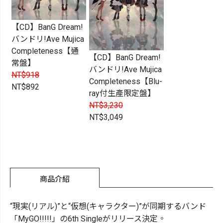
【CD】BanG Dream!
バンドリ!Ave Mujica
Completeness【通
【CD】BanG Dream!
常盤】
バンドリ!Ave Mujica
NT$918
Completeness【Blu-
NT$892
ray付生產限定盤】
NT$3,230
NT$3,049
商品介紹
“現実(リアル)”と“仮想(キャラクター)”が同期するバンド
「MyGO!!!!!」の6th Singleがリリース決定。