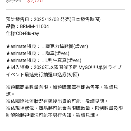
$2,720
$2,720
預計發售日：2025/12/03 発売(日本發售時間)
品番：BRMM-11004
仕様:CD+Blu-ray
★animate特典：：壓克力鑰匙圈(燈ver.)
★animate特典：：胸章(燈ver.)
★animate特典：：L判生寫真(燈ver.)
★封入特典：2026年以降開催予定 MyGO!!!!!単独ライブ
イベント最速先行抽選申込券(初回)
※預購商品數量有限，如預購無庫存即為售完，敬請見
諒。
※依國際物流狀況有延後出貨的可能，敬請見諒。
※依現場狀況，商品將可能會有限購數量，限制數量及限
制解除將視情況可能不另行告知，敬請見諒。