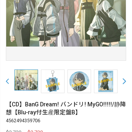
【CD】BanG Dream! バンドリ! MyGO!!!!!/静降
想【Blu-ray付生産限定盤B】
4562494359706