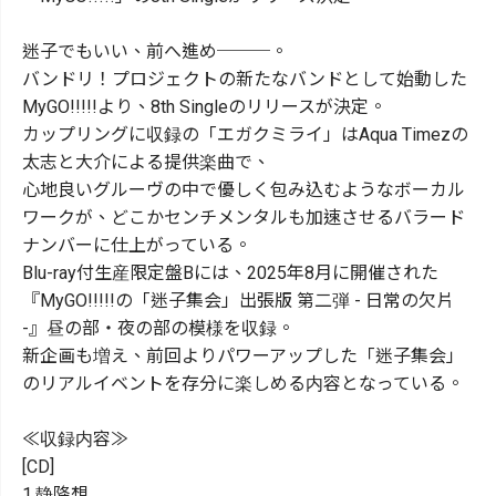
迷子でもいい、前へ進め───。
バンドリ！プロジェクトの新たなバンドとして始動した
MyGO!!!!!より、8th Singleのリリースが決定。
カップリングに収録の「エガクミライ」はAqua Timezの
太志と大介による提供楽曲で、
心地良いグルーヴの中で優しく包み込むようなボーカル
ワークが、どこかセンチメンタルも加速させるバラード
ナンバーに仕上がっている。
Blu-ray付生産限定盤Bには、2025年8月に開催された
『MyGO!!!!!の「迷子集会」出張版 第二弾 - 日常の欠片
-』昼の部・夜の部の模様を収録。
新企画も増え、前回よりパワーアップした「迷子集会」
のリアルイベントを存分に楽しめる内容となっている。
≪収録内容≫
[CD]
1.静降想