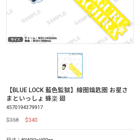
【BLUE LOCK 藍色監獄】線圈鑰匙圈 お星さ
まといっしょ 蜂楽 廻
4570194379917
$358
$340