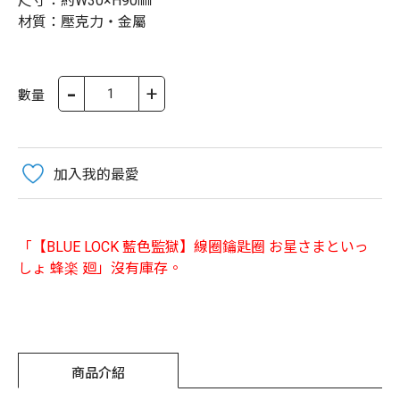
尺寸：約W30×H90㎜
材質：壓克力・金屬
-
+
數量
加入我的最愛
「【BLUE LOCK 藍色監獄】線圈鑰匙圈 お星さまといっ
しょ 蜂楽 廻」沒有庫存。
商品介紹