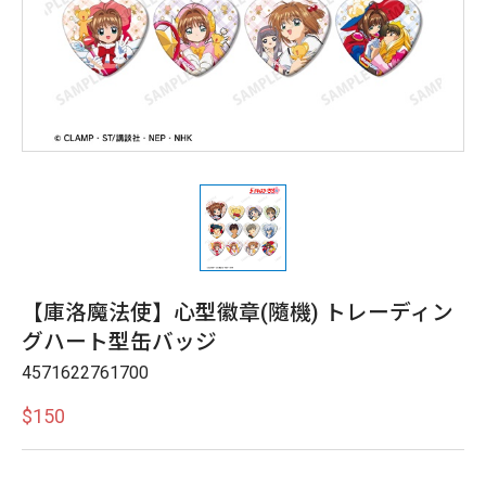
【庫洛魔法使】心型徽章(隨機) トレーディン
グハート型缶バッジ
4571622761700
$150