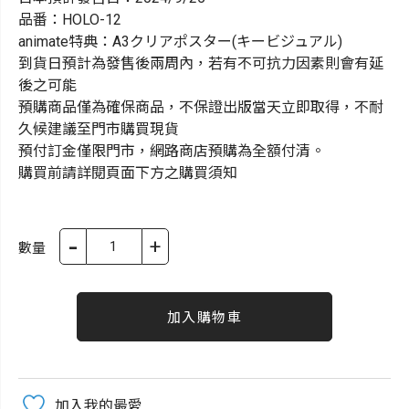
品番：HOLO-12
animate特典：A3クリアポスター(キービジュアル)
到貨日預計為發售後兩周內，若有不可抗力因素則會有延
後之可能
預購商品僅為確保商品，不保證出版當天立即取得，不耐
久候建議至門市購買現貨
預付訂金僅限門市，網路商店預購為全額付清。
購買前請詳閱頁面下方之購買須知
-
+
數量
加入購物車
加入我的最愛