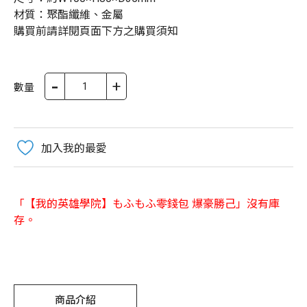
材質：聚酯纖維、金屬
購買前請詳閱頁面下方之購買須知
-
+
數量
加入我的最愛
「【我的英雄學院】もふもふ零錢包 爆豪勝己」沒有庫
存。
商品介紹