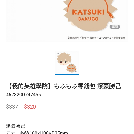
【我的英雄學院】もふもふ零錢包 爆豪勝己
4573200747465
$337
$320
爆豪勝己
尺寸：約W100×H80×D35mm