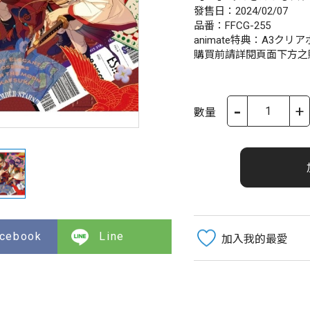
發售日：2024/02/07
品番：FFCG-255
animate特典：A3ク
購買前請詳閱頁面下方之
-
+
數量
cebook
Line
加入我的最愛