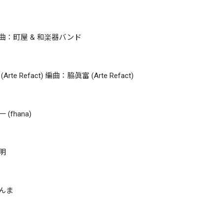
編曲：町屋 & 和楽器バンド
Refact) 編曲：脇眞富 (Arte Refact)
fhana)
明
めんま