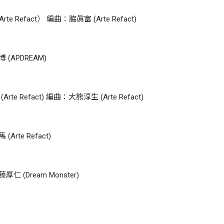
efact） 編曲：脇眞富 (Arte Refact)
(APDREAM)
Refact) 編曲：大熊淳生 (Arte Refact)
te Refact)
(Dream Monster)