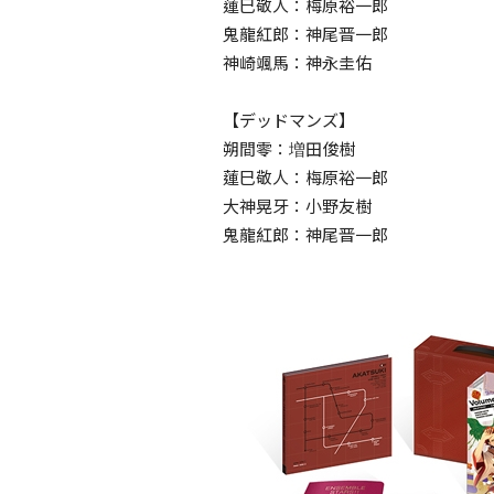
蓮巳敬人：梅原裕一郎
鬼龍紅郎：神尾晋一郎
神崎颯馬：神永圭佑
【デッドマンズ】
朔間零：増田俊樹
蓮巳敬人：梅原裕一郎
大神晃牙：小野友樹
鬼龍紅郎：神尾晋一郎