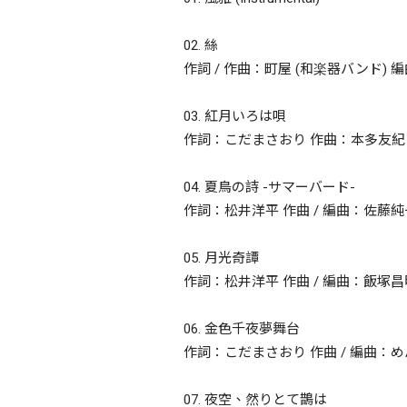
02. 絲
作詞 / 作曲：町屋 (和楽器バンド) 
03. 紅月いろは唄
作詞：こだまさおり 作曲：本多友紀 (Arte 
04. 夏鳥の詩 -サマーバード-
作詞：松井洋平 作曲 / 編曲：佐藤純一 (
05. 月光奇譚
作詞：松井洋平 作曲 / 編曲：飯塚昌
06. 金色千夜夢舞台
作詞：こだまさおり 作曲 / 編曲：
07. 夜空、然りとて鵲は