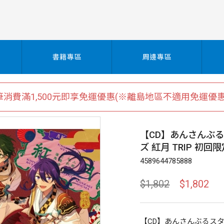
書籍專區
周邊專區
筆消費滿1,500元即享免運優惠(※離島地區不適用免運優惠
【CD】あんさんぶ
ズ 紅月 TRIP 初回
4589644785888
$1,802
$1,802
【CD】あんさんぶるスタ