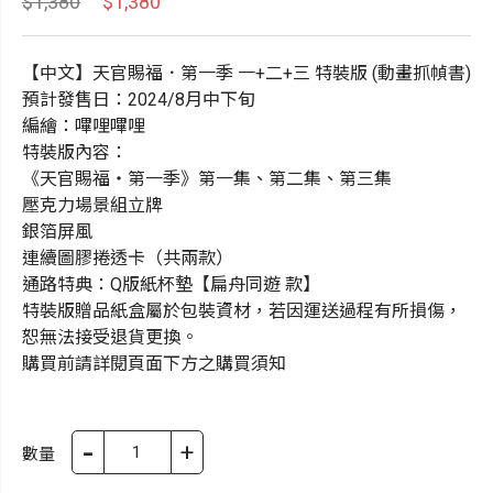
$1,380
$1,380
【中文】天官賜福．第一季 一+二+三 特裝版 (動畫抓幀書)
預計發售日：2024/8月中下旬
編繪：嗶哩嗶哩
特裝版內容：
《天官賜福‧第一季》第一集、第二集、第三集
壓克力場景組立牌
銀箔屏風
連續圖膠捲透卡（共兩款）
通路特典：Q版紙杯墊【扁舟同遊 款】
特裝版贈品紙盒屬於包裝資材，若因運送過程有所損傷，
恕無法接受退貨更換。
購買前請詳閱頁面下方之購買須知
-
+
數量