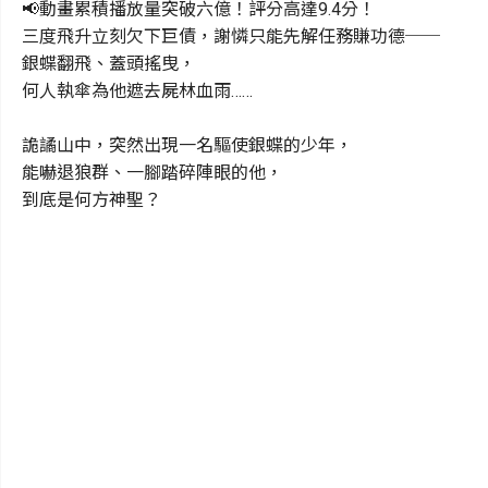
📢動畫累積播放量突破六億！評分高達9.4分！
三度飛升立刻欠下巨債，謝憐只能先解任務賺功德──
銀蝶翻飛、蓋頭搖曳，
何人執傘為他遮去屍林血雨……
詭譎山中，突然出現一名驅使銀蝶的少年，
能嚇退狼群、一腳踏碎陣眼的他，
到底是何方神聖？