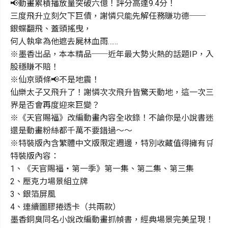
📢動畫累積播放量突破六億！評分高達9.4分！
三度飛升立刻欠下巨債，謝憐只能先解任務賺功德──
銀蝶翻飛、蓋頭搖曳，
何人執傘為他遮去屍林血雨……
※墨香出品，本本精品──近年最大勢火熱的話題IP，入
股穩賺不賠！
※仙京頭條📢不是地震！
仙樂太子又飛升了！謝憐次次飛升皆驚天動地，這一次三
界是否會再度迎來巨變？
※《天官賜福》改編動畫內容全收錄！不論你是小說書迷
還是動畫粉絲都千萬不要錯過～～
※特裝版內含繁體中文版限定週邊，特別收藏值得擁有🛒
特裝版內容：
1、《天官賜福‧第一季》第一集、第二集、第三集
2、壓克力場景組立牌
3、銀箔屏風
4、連續圖膠捲透卡（共兩款）
墨香銅臭同名小說改編動畫抓幀書，經典場景完美呈現！