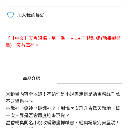
加入我的最愛
「【中文】天官賜福．第一季 一+二+三 特裝版 (動畫抓幀
書)」沒有庫存。
商品介紹
※動畫內容全收錄！不論你是小說書迷還是動畫粉絲千萬
不要錯過～～
※武神→瘟神→破爛神？！謝憐次次飛升皆驚天動地，這
一次三界是否會再度迎來巨變？
墨香銅臭同名小說改編動畫抓幀書，經典場景完美呈現！