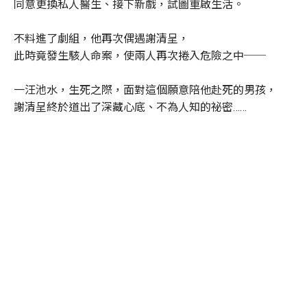
同意更換私人醫生、接下新戲，試圖重啟生活。
不料進了劇組，他再次偶遇謝清呈，
此時竟發生駭人命案，使兩人再次捲入危險之中──
一汪池水，生死之際，面對這個願意陪他赴死的男孩，
謝清呈終於道出了深藏心底、不為人知的祕密……