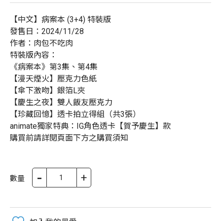
【中文】病案本 (3+4) 特裝版
發售日：2024/11/28
作者：肉包不吃肉
特裝版內容：
《病案本》第3集、第4集
【漫天煙火】壓克力色紙
【傘下激吻】銀箔L夾
【慶生之夜】雙人飯友壓克力
【珍藏回憶】透卡拍立得組（共3張）
animate獨家特典：IG角色透卡【賀予慶生】款
購買前請詳閱頁面下方之購買須知
-
+
數量