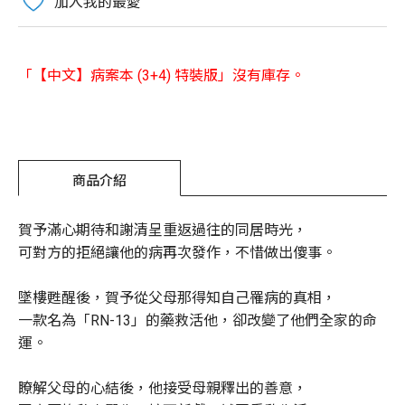
加入我的最愛
「【中文】病案本 (3+4) 特裝版」沒有庫存。
商品介紹
賀予滿心期待和謝清呈重返過往的同居時光，
可對方的拒絕讓他的病再次發作，不惜做出傻事。
墜樓甦醒後，賀予從父母那得知自己罹病的真相，
一款名為「RN-13」的藥救活他，卻改變了他們全家的命
運。
瞭解父母的心結後，他接受母親釋出的善意，